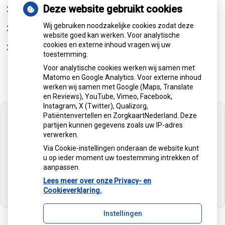
Deze website gebruikt cookies
Stoppen met afslankmedicijnen betekent zonder
leefstijlaanpassingen weer gewichtstoename
Wij gebruiken noodzakelijke cookies zodat deze
Kookadvies drinkwater in provincie Utrecht vanwege
website goed kan werken. Voor analytische
besmetting
cookies en externe inhoud vragen wij uw
Terugroepactie babyvoeding Nestlé: bacterie kan baby’s
toestemming.
ziek maken
Voor analytische cookies werken wij samen met
Matomo en Google Analytics. Voor externe inhoud
werken wij samen met Google (Maps, Translate
en Reviews), YouTube, Vimeo, Facebook,
Instagram, X (Twitter), Qualizorg,
Patiëntenvertellen en ZorgkaartNederland. Deze
partijen kunnen gegevens zoals uw IP-adres
verwerken.
U heeft geen toestemming gegeven voor
Via Cookie-instellingen onderaan de website kunt
externe inhoud
die nodig is om dit te
u op ieder moment uw toestemming intrekken of
zien.
aanpassen.
Lees meer over onze Privacy- en
Cookie-instellingen wijzigen
Cookieverklaring.
Instellingen