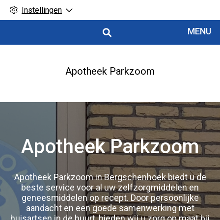
Instellingen
Hoofdmenu
MENU
Apotheek Parkzoom
Apotheek
Apotheek Parkzoom
Parkzoom
Apotheek Parkzoom in Bergschenhoek biedt u de
beste service voor al uw zelfzorgmiddelen en
geneesmiddelen op recept. Door persoonlijke
aandacht en een goede samenwerking met
huisartsen in de buurt, bieden wij u zorg op maat bij